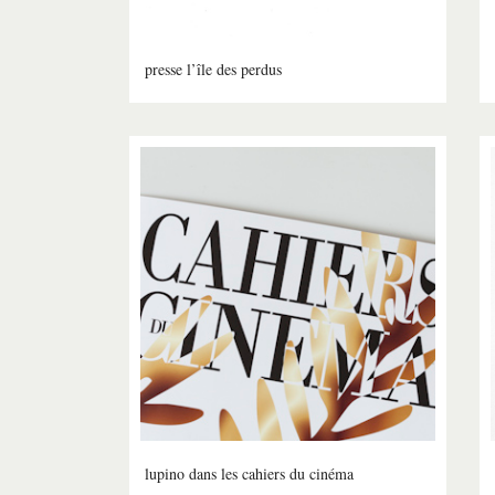
presse l’île des perdus
lupino dans les cahiers du cinéma