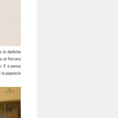
re le dediche
o al Ferrara
r. E a pausa
 la paposcia